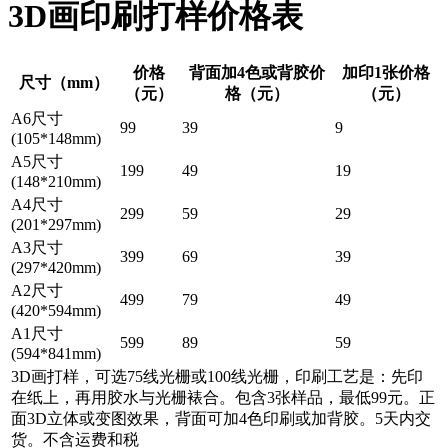
3D画印刷打样价格表
价格
背面加4色或背胶价
加印1张价格
尺寸（mm）
（元）
格（元）
（元）
A6尺寸
99
39
9
(105*148mm)
A5尺寸
199
49
19
(148*210mm)
A4尺寸
299
59
29
(201*297mm)
A3尺寸
399
69
39
(297*420mm)
A2尺寸
499
79
49
(420*594mm)
A1尺寸
599
89
59
(594*841mm)
3D画打样，可选75线光栅或100线光栅，印刷工艺是：先印
在纸上，再用胶水与光栅裱合。包含3张样品，最低99元。正
面3D立体或变图效果，背面可加4色印刷或加背胶。5天内交
货。不含运费和税