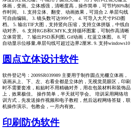
体画，变画。立体感强，清晰度高，操作简单，可节约80%制
作时间。 1. 支持立体、翻变、动画效果，可混合 2. 单层勾线
可自由编辑。 3. 镜头数可达999个。 4. 可导入大尺寸PSD图
档。 5. 输出TIF大图，支持竖向压缩，支持立体拼版，中线自
动对齐。 6. 支持RGB和CMYK,支持循环图案，可制作高清晰
立体背景。 7. 输出PSD系列图, Gif动画，红蓝立体图。 8. 可
自动显示位移量,单层勾线可超过边界2厘米. 9. 支持windows10
圆点立体设计软件
软件登记号：2009SR039989 主要用于制作圆点光栅立体画，
该画从上、下、左、右看全都是立体的，无视觉晃眼区，印刷
时不需要套准，粘贴时不用精确对齐，用在包装材料和装饰品
上，效果极佳。 操作简单，半天就可学会。 培训采用网络培
训方式，先发送操作视频和电子教程，然后远程网络答疑，联
机操作演示。包教会，一月内有效。
印刷防伪软件